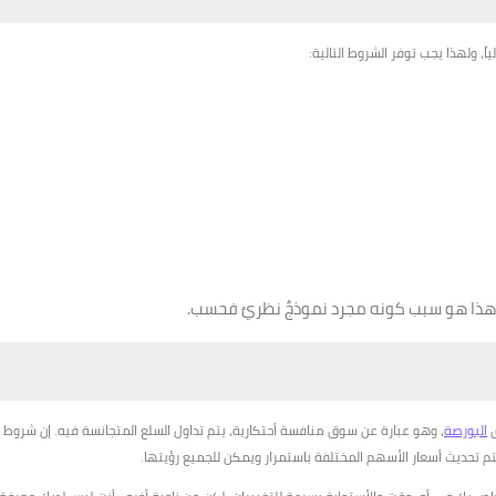
ً، ولهذا يجب توفر الشروط التالية:
وهذا هو سبب كونه مجرد نموذجٌ نظريٌ فحسب.
ق
البورصة
، وهو عبارة عن سوق منافسة أحتكارية، يتم تداول السلع المتجانسة فيه. إن شروط
 يتم تحديث أسعار الأسهم المختلفة باستمرار ويمكن للجميع رؤيتها.