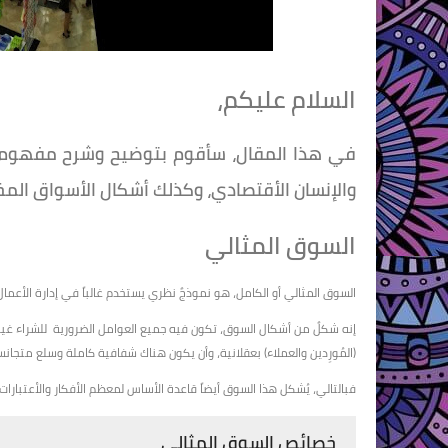
السلام عليكم،
في هذا المقال، سأقوم بتوضيح وشرح مفهوم وخ
والإنسان الأقتصادي، وكذلك أشكال الأسواق المخ
السوق المثالي
السوق المثالي أو الكامل، هو نموذجٌ نظري يستخدم غالباً في إدارة الأعمال
إنه شكلٌ من أشكال السوق، تكون فيه جميع العوامل الضرورية للشراء غ
(المُورِدين والعملاء) بعقلانية، وأن يكون هناك شفافية كاملة وسلع متجا
فبالتالي، يُشكل هذا السوق أيضاً قاعدة الأساس لمعظم الأفكار والأعتبارا
خصائص السوق المثالي