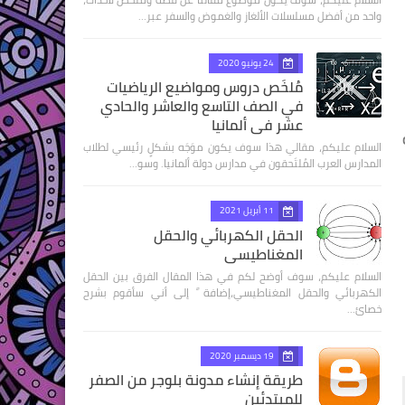
واحد من أفضل مسلسلات الألغاز والغموض والسفر عبر…
24 يونيو 2020
مُلخَص دروس ومواضيع الرياضيات
في الصف التاسع والعاشر والحادي
عشر في ألمانيا
السلام عليكم، مقالي هذا سوف يكون موَجَه بشكلٍ رئيسي لطلاب
المدارس العرب المُلتَحقون في مدارس دولة ألمانيا. وسو…
11 أبريل 2021
الحقل الكهربائي والحقل
المغناطيسي
السلام عليكم، سوف أوضح لكم في هذا المقال الفرق بين الحقل
الكهربائي والحقل المغناطيسي،إضافة ً إلى أني سأقوم بشرح
خصائ…
19 ديسمبر 2020
طريقة إنشاء مدونة بلوجر من الصفر
للمبتدئين