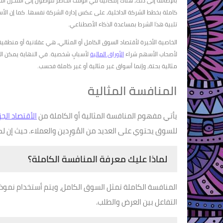
بالإضافة إلى ذلك، هناك إمكانية في الوقت الحاضر للوصول إلى المخزن ا
كاملة بخطط الشركة الداخلية، على عكس إدارة الشركة نفسها. كما إن الأستج
تلبية هذا الشرط بمساعدة الذكاء الأصطناعي.
الخاصية الأخيرة لأقتصاد السوق الكامل أو المثالي، هي عقلانية أو من
لأصحاب الأسهم شراء
الأوراق المالية
لأسبابٍ شخصية. في النهاية يمكن الق
مثالية بحتة، وإنما أسواق غير مثالية أو غير كاملة فحسب.
المنافسة المثالية
يأتي مفهوم المنافسة المثالية أو الكاملة من
الأقتصاد الج
للسوق يحتوي على العديد من المُورِدين والعملاء. حيث إن لك
لماذا عليك معرفة المنافسة الكاملة؟
المنافسة الكاملة تمثل السوق الكامل، ويتم أستخدام نموذج 
التفاعل بين العرض والطلب.