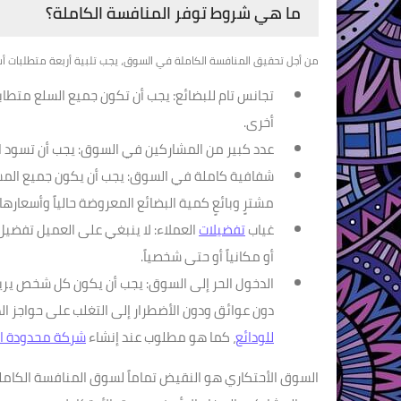
ما هي شروط توفر المنافسة الكاملة؟
من أجل تحقيق المنافسة الكاملة في السوق، يجب تلبية أربعة متطلبات أ
تجانس تام للبضائع: يجب أن تكون جميع السلع متطا
أخرى.
عدد كبير من المشاركين في السوق: يجب أن تسود ا
شفافية كاملة في السوق: يجب أن يكون جميع المشا
مشترٍ وبائعٍ كمية البضائع المعروضة حالياً وأسعارها ا
غياب
تفضيلات
العملاء: لا ينبغي على العميل تفضيل أحد
أو مكانياً أو حتى شخصياً.
الدخول الحر إلى السوق: يجب أن يكون كل شخص يري
دون عوائق ودون الأضطرار إلى التغلب على حواجز ال
للودائع
، كما هو مطلوب عند إنشاء
شركة محدودة ا
السوق الأحتكاري هو النقيض تماماً لسوق المنافسة الكاملة