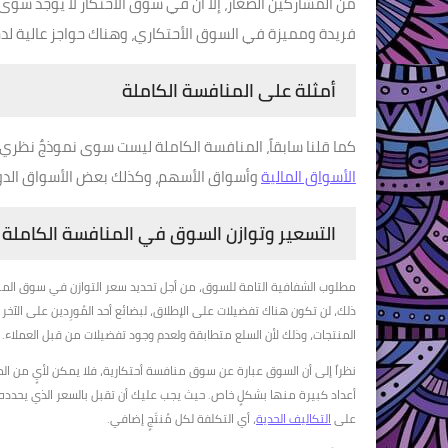
من المشاركين الصغار، إلا أن في سوق الأحتكار لا يوجد سوى
فريدة ومميزة في السوق الأحتكاري، وهناك حواجز عالية لد
أمثلة على المنافسة الكاملة
كما قلنا سابقاً، المنافسة الكاملة ليست سوى نموذجٌ نظري،
الأسواق المالية
وأسواق الأسهم، وكذلك بعض الأسواق الدولية
التسعير وتوازن السوق في المنافسة الكاملة
مطلوب الشفافية التامة للسوق، من أجل تحديد سعر التوازن في سوق الم
ذلك، لن تكون هناك تفضيلات على الإطلاق، لبضائع أحد المُورِدين على الآخ
المنتجات، وذلك لأن السلع متطابقة ولعدم وجود تفضيلات من قبل العملاء.
نظراً إلى أن السوق عبارة عن سوق منافسة أحتكارية، فلا يمكن لأيٍ من الم
أعداد كبيرة منها بشكلٍ خاص. حيث يجب عليك أن تقبل بالسعر الذي يحدده
على
التكاليف الحدية
، أي التكلفة لكل مُنتَجٍ إضافي.