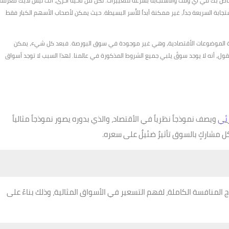
لخاص بك في أي وقت والأستجابة بسرعة للتغييرات. لكن من ناحية أخرى، أنت ليس لديك معرفة
ابة السريعة جداً، غير ممكنة أبداً للأُسر البسيطة. حيث يمكن لأصحاب الأسهم الكبار فقط
طقية الموضوعات الأقتصادية، وهي غير موجودة في سوق البورصة. فبعد كل شيء، يمكن
ول، أنه لا يوجد سوقٌ يلبي جميع الشروط المذكورة في عالمنا. لهذا السبب لا توجد أسواق
زئي
ويصف نموذجاً نظرياً في الأقتصاد، والذي بدوره يصور نموذجاً مثالياً
ل مشاركٍ بالسوق تأثيرٌ ضئيلٌ على سعره.
المنافسة الكاملة، لفهم التسعير في الأسواق المثالية، وذلك بناءً على