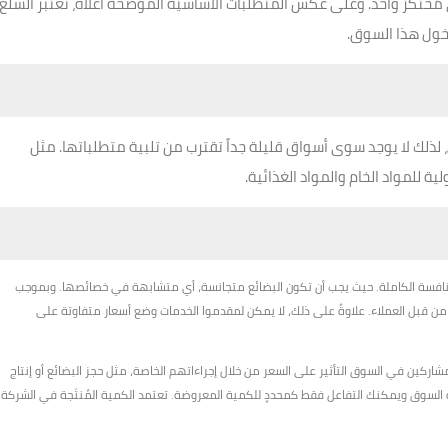
 مُحتكرٌ واحد. وعلى عكس المتطلبات الأساسية الموضحة أعلاه، تعتبر السلع
خول هذا السوق.
 لذلك لا يوجد سوى أسواق قليلة جداً تقترب من تلبية متطلباتها. مثل
 للمواد الخام والمواد الغذائية.
نافسة الكاملة. حيث يجب أن تكون البضائع متجانسة، أي متشابهة في خصائصها. وبموجب
ر من قبل العملاء. علاوةً على ذلك، لا يمكن لمقدموا الخدمات وضع أسعار متفاوتة على
شاركين في السوق التأثير على السعر من خلال إجراءاتهم الخاصة، مثل حجز البضائع أو إنتاج
 السوق ويمكنك التفاعل فقط كمحددٍ للكمية المعروضة. تعتمد الكمية المُنتَجة في الشركة