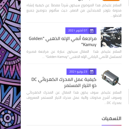
السلام عليكم، هذا الموضوع سيكون شرحاً مفصلاً عن كيفية إنشاء
مدونة بلوجر للمبتدئين من الصفر، حيث سأقوم بتوضيح جميع
الخطو…
07 أكتوبر 2021
مراجعة أنمي الإله الذهبي "Golden
Kamuy"
السلام عليكم، هذا المقال سيكون عبارة عن مراجعة قصيرة
لمسلسل الأنمي الياباني الإله الذهبي "Golden Kamuy" …
23 يوليو 2021
كيفية عمل المحرك الكهربائي DC
ذو التيار المستمر
السلام عليكم، سوف يكون هذا المقال عن المحرك الكهربائي
وسوف أشرح مكونات وآلية عمل محرك التيار المستمر المعروف
بمحرك DC…
التسميات